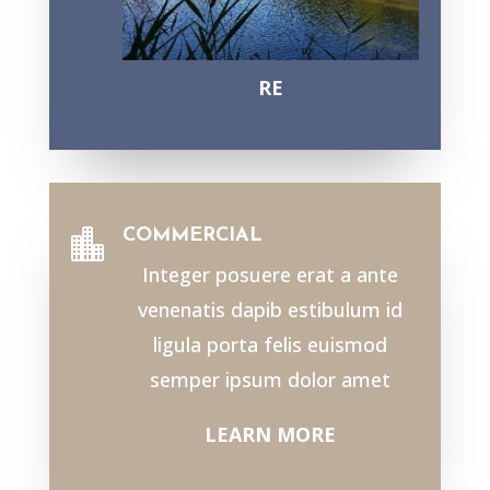
RE
COMMERCIAL

Integer posuere erat a ante
venenatis dapib estibulum id
ligula porta felis euismod
semper ipsum dolor amet
LEARN MORE