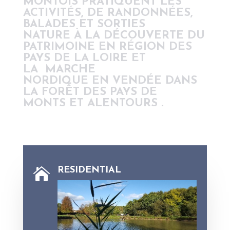
MONTOIS
PRATIQUENT LES
ACTIVITÉS, DE
RANDONNÉES,
BALADES
ET
SORTIES
NATURE
À LA DÉCOUVERTE DU
PATRIMOINE EN
RÉGION DES
PAYS DE LA LOIRE
ET
LA
MARCHE
NORDIQUE
EN
VENDÉE
DANS
LA
FORÊT DES PAYS DE
MONTS
ET ALENTOURS .
RESIDENTIAL
