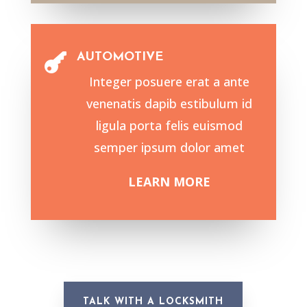
AUTOMOTIVE

Integer posuere erat a ante
venenatis dapib estibulum id
ligula porta felis euismod
semper ipsum dolor amet
LEARN MORE
TALK WITH A LOCKSMITH