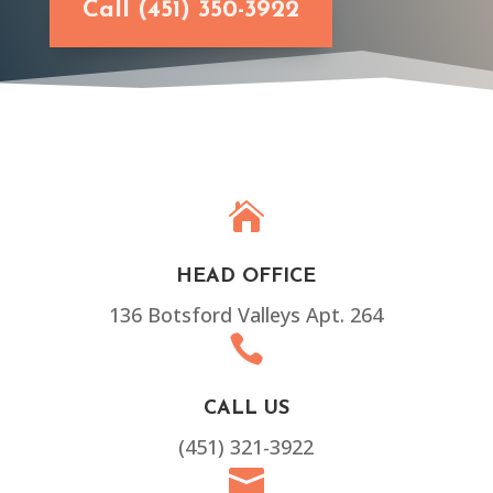
Call (451) 350-3922

HEAD OFFICE
136 Botsford Valleys Apt. 264

CALL US
(451) 321-3922
