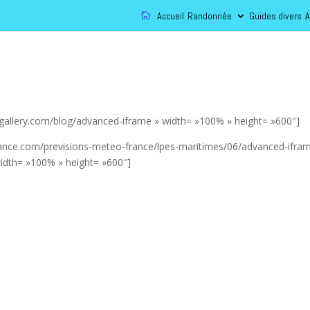
Accueil
Randonnée
Guides divers
A
gallery.com/blog/advanced-iframe » width= »100% » height= »600″]
ance.com/previsions-meteo-france/lpes-maritimes/06/advanced-ifram
idth= »100% » height= »600″]