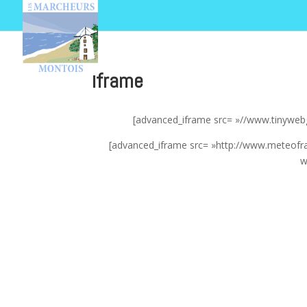
Iframe
[advanced_iframe src= »//www.tinyweb
[advanced_iframe src= »http://www.meteofr
w